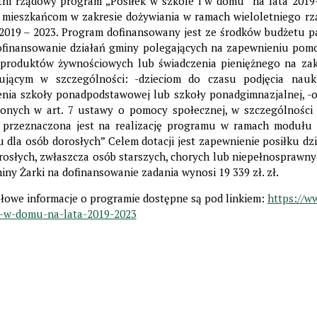
tni rządowy program „Posiłek w szkole i w domu” na lata 2019
mieszkańcom w zakresie dożywiania w ramach wieloletniego r
 2019 – 2023. Program dofinansowany jest ze środków budżetu 
ofinansowanie działań gminy polegających na zapewnieniu pomo
 produktów żywnościowych lub świadczenia pieniężnego na za
ującym w szczególności: -dzieciom do czasu podjęcia nau
nia szkoły ponadpodstawowej lub szkoły ponadgimnazjalnej, -o
 miesiącu.
 Wrzesień 2026
 na Sierpień 2027
onych w art. 7 ustawy o pomocy społecznej, w szczególności
 przeznaczona jest na realizację programu w ramach modułu 
 dla osób dorosłych” Celem dotacji jest zapewnienie posiłku dz
rosłych, zwłaszcza osób starszych, chorych lub niepełnosprawny
miny Żarki na dofinansowanie zadania wynosi 19 339 zł. zł.
łowe informacje o programie dostępne są pod linkiem:
https://w
i-w-domu-na-lata-2019-2023