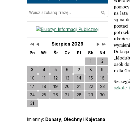
Wielole
pomocy 
Wyszukaj
na lata
są na d
postaci
Bannery boczne
potrzeb
ukończe
Przestaw datę na Sierpień 2025
Przestaw datę na Lipiec 2026
Lista wydarzeń w miesiącu
Brak wydarzeń w tym
Przestaw datę na
Przestaw datę
Wydarzenia
Sierpień 2026
wymieni
Dotacja
Pn
Wt
Śr
Cz
Pt
Sb
Nd
„Modułu
1
2
osób do
3
4
5
6
7
8
9
r. dla G
10
11
12
13
14
15
16
Szczegó
17
18
19
20
21
22
23
szkole-
24
25
26
27
28
29
30
31
Imieniny
Imieniny:
Donaty
,
Olechny
i
Kajetana