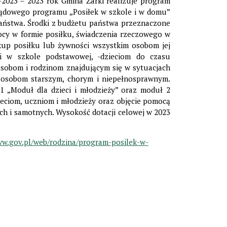
-2023 – 2023 rok Gmina Żarki realizuje program
ządowego programu „Posiłek w szkole i w domu”
państwa. Środki z budżetu państwa przeznaczone
cy w formie posiłku, świadczenia rzeczowego w
kup posiłku lub żywności wszystkim osobom jej
ki w szkole podstawowej, -dzieciom do czasu
sobom i rodzinom znajdującym się w sytuacjach
 osobom starszym, chorym i niepełnosprawnym.
1 „Moduł dla dzieci i młodzieży” oraz moduł 2
ieciom, uczniom i młodzieży oraz objęcie pomocą
ch i samotnych. Wysokość dotacji celowej w 2023
ww.gov.pl/web/rodzina/program-posilek-w-