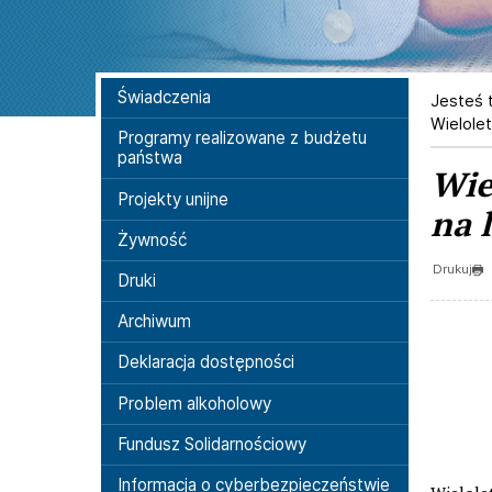
Menu boczne
Świadczenia
Jesteś t
Wielole
Programy realizowane z budżetu
państwa
Wie
Projekty unijne
na 
Żywność
Drukuj
Druki
Archiwum
Deklaracja dostępności
Problem alkoholowy
Fundusz Solidarnościowy
Informacja o cyberbezpieczeństwie