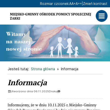
Ustaw domyślną czcionk
Ustaw większą czcionk
Ustaw największą cz
Rozmiar czcionek:
A
A+
A++
|
Zmień kontrast
Przejdź do głównej treści
Przejdź do wyszukiwarki
Jesteś tutaj:
Strona główna
Informacja
Informacja
Utworzono dnia 06.11.2025
Drukuj
Informujemy, że w dniu 10.11.2025 r. Miejsko-Gminny